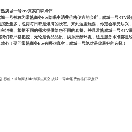
常熟虞城一号ktv真实口碑点评
虞城一号被称为常熟商务ktv陪唱中消费价格便宜的会所，虞城一号KTV
包房数量多，包房每日都是爆满的状态。来到这里玩耍，你定会享受尽兴，
自主消费、根据不同的需求提供给您不同的套餐。并且常熟虞城一号KTV
程我们都严格把控，无论是食品品质，娱乐应酬环境，还是服务水准都是
全放心！要问常熟商务ktv有哪些真空，虞城一号绝对是你最好的选择！
标签：
常熟商务ktv有哪些真空
虞城一号ktv消费价格口碑点评