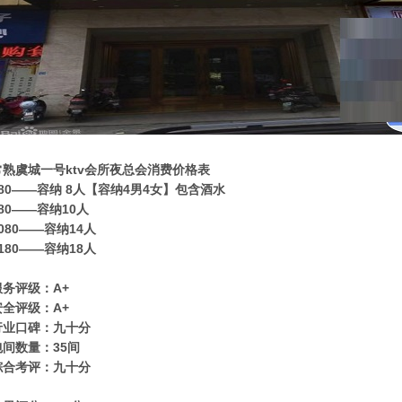
常熟虞城一号ktv会所夜总会消费价格表
880——容纳 8人【容纳4男4女】包含酒水
80——容纳10人
080——容纳14人
180——容纳18人
服务评级：A+
安全评级：A+
行业口碑：九十分
包间数量：35间
综合考评：九十分