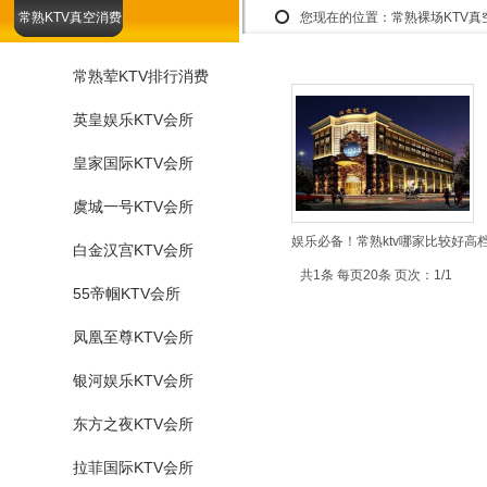
常熟KTV真空消费
您现在的位置：
常熟裸场KTV真
常熟荤KTV排行消费
英皇娱乐KTV会所
皇家国际KTV会所
虞城一号KTV会所
娱乐必备！常熟ktv哪家比较好高档
白金汉宫KTV会所
共1条 每页20条 页次：1/1
55帝帼KTV会所
凤凰至尊KTV会所
银河娱乐KTV会所
东方之夜KTV会所
拉菲国际KTV会所