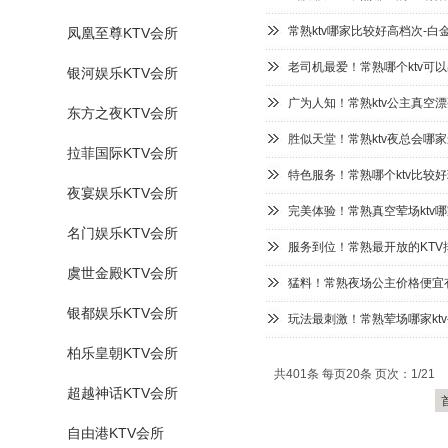
常熟ktv哪家比较好高档次-白
凤凰至尊KTV会所
老司机最爱！常熟哪个ktv可以
银河娱乐KTV会所
广为人知！常熟ktv公主真空漂
东方之夜KTV会所
胜似天堂！常熟ktv夜总会哪家
拉菲国际KTV会所
特色服务！常熟哪个ktv比较好
夜宴娱乐KTV会所
完美体验！常熟真空荤场ktv哪
名门娱乐KTV会所
服务到位！常熟最开放的KTV排
虞世金殿KTV会所
猛料！常熟夜场公主价格便宜有
银都娱乐KTV会所
玩法最刺激！常熟荤场哪家ktv
柏乐皇朝KTV会所
共401条 每页20条 页次：1/21
超越神话KTV会所
自由港KTV会所