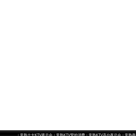
常熟十大KTV夜总会
常熟KTV荤的消费
常熟KTV高台夜总会
常熟商
|
|
|
|