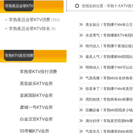
常熟夜总会荤KTV
您现在的位置：
常熟十大KTV真
常熟夜总会荤KTV消费
(392)
美女如云！常熟哪个ktv有公主
常熟夜总会荤KTV排名
(9)
水灵秀气！常熟哪家KTV有陪
绝代佳人！常熟哪个夜场比较开
常熟KTV真空消费
最具人气！常熟哪家ktv陪唱
明艳动人！常熟哪个ktv可以出
常熟荤KTV排行消费
气质高雅！常熟ktv出名价格表
英皇娱乐KTV会所
惊喜来了！常熟哪个ktv有真
皇家国际KTV会所
周到热情！常熟商务ktv有哪些
虞城一号KTV会所
应酬必备！常熟ktv陪唱多少钱
白金汉宫KTV会所
满分好评！常熟真空陪酒ktv哪
55帝帼KTV会所
气质非凡！常熟哪里的ktv有陪