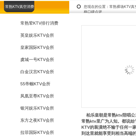
常熟KTV真空消费
您现在的位置：
常熟裸场KTV真
格口碑点评
常熟荤KTV排行消费
英皇娱乐KTV会所
皇家国际KTV会所
虞城一号KTV会所
白金汉宫KTV会所
55帝帼KTV会所
凤凰至尊KTV会所
银河娱乐KTV会所
柏乐皇朝是常熟ktv陪唱公
东方之夜KTV会所
常熟ktv里广为人知。都说
KTV的装潢绝不输于任何一
拉菲国际KTV会所
到这里就能享受到相当高端