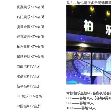
见儿，这也是很多贵宾选择常
夜宴娱乐KTV会所
名门娱乐KTV会所
虞世金殿KTV会所
银都娱乐KTV会所
柏乐皇朝KTV会所
超越神话KTV会所
自由港KTV会所
水晶宫KTV会所
新半岛KTV会所
常熟柏乐皇朝ktv会所夜总
JIE娱乐KTV会所
880——容纳 8人【容纳4男
980——容纳10人
中国城KTV会所
1080——容纳14人